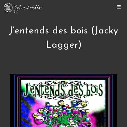
ACCUEIL
SYLVIE
J’entends des bois (Jacky
BIENVENUE
Lagger)
MON PARCOURS
AGENDA
MÉDIAS
OEUVRES
VIDÉOS
RADIO
PRESSE
CONTACT