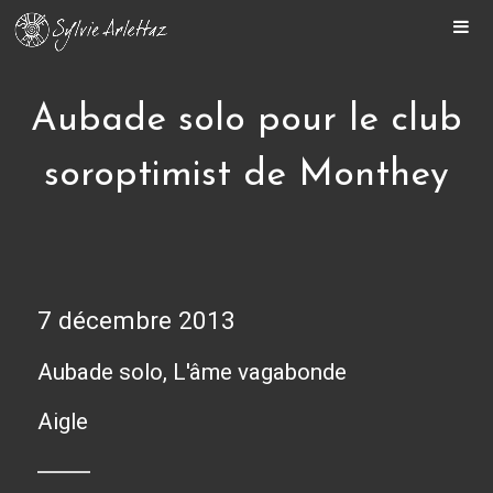
ACCUEIL
SYLVIE
Aubade solo pour le club
BIENVENUE
soroptimist de Monthey
MON PARCOURS
AGENDA
MÉDIAS
OEUVRES
VIDÉOS
7 décembre 2013
RADIO
Aubade solo, L'âme vagabonde
PRESSE
CONTACT
Aigle