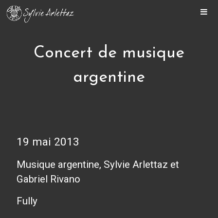
ACCUEIL
SYLVIE
Concert de musique
BIENVENUE
argentine
MON PARCOURS
AGENDA
MÉDIAS
OEUVRES
VIDÉOS
19 mai 2013
RADIO
Musique argentine, Sylvie Arlettaz et
PRESSE
Gabriel Rivano
CONTACT
Fully