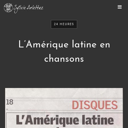
ACCUEIL
SYLVIE
24 HEURES
BIENVENUE
L’Amérique latine en
MON PARCOURS
AGENDA
chansons
MÉDIAS
OEUVRES
VIDÉOS
RADIO
PRESSE
CONTACT